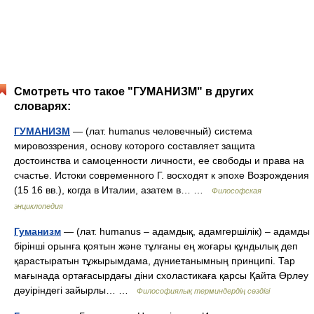
Смотреть что такое "ГУМАНИЗМ" в других
словарях:
ГУМАНИЗМ
— (лат. humanus человечный) система
мировоззрения, основу которого составляет защита
достоинства и самоценности личности, ее свободы и права на
счастье. Истоки современного Г. восходят к эпохе Возрождения
(15 16 вв.), когда в Италии, азатем в… …
Философская
энциклопедия
Гуманизм
— (лат. humanus – адамдық, адамгершілік) – адамды
бірінші орынға қоятын және тұлғаны ең жоғары құндылық деп
қарастыратын тұжырымдама, дүниетанымның принципі. Тар
мағынада ортағасырдағы діни схоластикаға қарсы Қайта Өрлеу
дәуіріндегі зайырлы… …
Философиялық терминдердің сөздігі