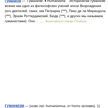
Гуманизм
— Гуманизм ♦ Humanisme Исторически гуманизм
возник как одно из философских учений эпохи Возрождения
(его деятелей, таких, как Петрарка (***), Пико де ла Мирандола
(***), Эразм Роттердамский, Бюде (***), и других мы называем
гуманистами). Оно… …
Философский словарь Спонвиля
ГУМАНИЗМ
— (ново лат. humanismus, от homo человек). 1)