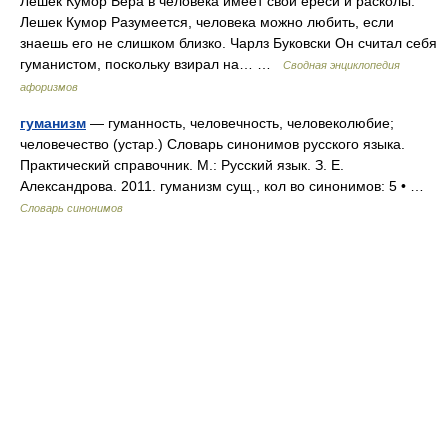
Лешек Кумор Вера в человека имеет свои ереси и расколы.
Лешек Кумор Разумеется, человека можно любить, если
знаешь его не слишком близко. Чарлз Буковски Он считал себя
гуманистом, поскольку взирал на… …
Сводная энциклопедия
афоризмов
гуманизм
— гуманность, человечность, человеколюбие;
человечество (устар.) Словарь синонимов русского языка.
Практический справочник. М.: Русский язык. З. Е.
Александрова. 2011. гуманизм сущ., кол во синонимов: 5 • …
Словарь синонимов